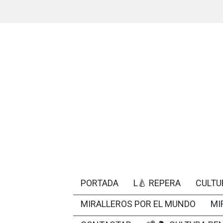
PORTADA
L🍐 REPERA
CULTU
MIRALLEROS POR EL MUNDO
MI