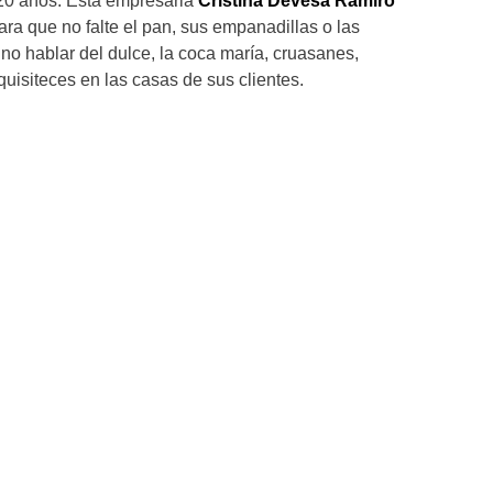
20 años. Esta empresaria
Cristina Devesa Ramiro
ra que no falte el pan, sus empanadillas o las
 no hablar del dulce, la coca maría, cruasanes,
uisiteces en las casas de sus clientes.