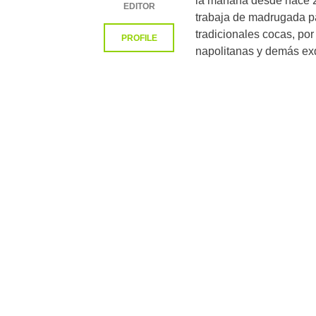
la mañana desde hace 
EDITOR
trabaja de madrugada pa
tradicionales cocas, por
PROFILE
napolitanas y demás exq