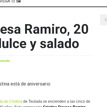
ISSA 🎨 🖼
vesa Ramiro, 20
dulce y salado
mments
stina está de aniversario
a de Cristina
de Teulada se encienden a las cinco de