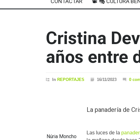
CONTACTAR
📽 🎭 CULTURA BEN
Cristina De
años entre 
In
REPORTAJES
16/11/2023
0 co
La panadería de Cri
Las luces de la
panaderí
Núria Moncho