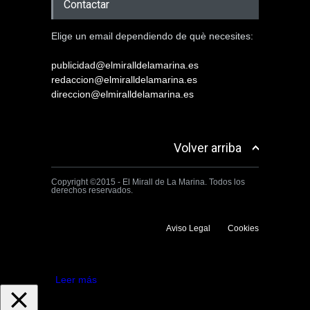
Contactar
Elige un email dependiendo de què necesites:
publicidad@elmiralldelamarina.es
redaccion@elmiralldelamarina.es
direccion@elmiralldelamarina.es
Volver arriba
Copyright ©2015 - El Mirall de La Marina. Todos los
derechos reservados.
Aviso Legal
Cookies
Utilizamos cookies propias y de terceros para mejorar la experiencia
de navegación. Si continuas navegando consideramos que aceptas su
uso.
Aceptar
Leer más