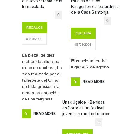
el nuevo retablo de la
música de «Los
Inmaculada
Bridgerton» a los jardines
de la Casa Santonja
0
0
REGALOS
CULTURA
08/08/2026
06/08/2026
La pieza, de diez
El concierto tendrá
metros de altura por
lugar el 7 de agosto
cinco de anchura, ha
sido realizada por el
taller Arte del Olmo
READ MORE
de Elda gracias a la
generosa donación
de una feligresa
Unax Ugalde: «Benissa
en Corto es un festival
joven con mucho futuro»
READ MORE
0