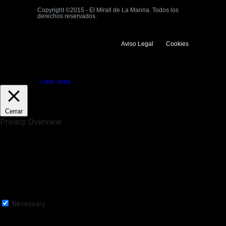
Copyright ©2015 - El Mirall de La Marina. Todos los
derechos reservados.
Aviso Legal
Cookies
Utilizamos cookies propias y de terceros para mejorar la experiencia
de navegación. Si continuas navegando consideramos que aceptas su
uso.
Aceptar
Leer más
Cerrar
Privacy Overview
This website uses cookies to improve your experience while you
navigate through the website. Out of these, the cookies that are
categorized as necessary are stored on your browser as they are
essential for the working of basic functionalities of the website. We also
use third-party cookies that help us analyze and understand how you
use this website. These cookies will be stored in your browser only
with your consent. You also have the option to opt-out of these
cookies. But opting out of some of these cookies may affect your
browsing experience.
Necessary
Necessary
Siempre activado
Necessary cookies are absolutely essential for the website to function
properly. This category only includes cookies that ensures basic