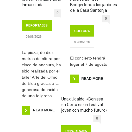
Inmaculada
Bridgerton» a los jardines
de la Casa Santonja
0
0
REPORTAJES
CULTURA
08/08/2026
06/08/2026
La pieza, de diez
El concierto tendrá
metros de altura por
lugar el 7 de agosto
cinco de anchura, ha
sido realizada por el
taller Arte del Olmo
READ MORE
de Elda gracias a la
generosa donación
de una feligresa
Unax Ugalde: «Benissa
en Corto es un festival
joven con mucho futuro»
READ MORE
0
REPORTAJES